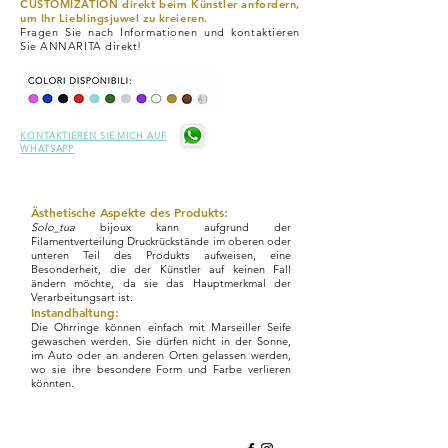
CUSTOMIZATION direkt beim Künstler anfordern,
um Ihr Lieblingsjuwel zu kreieren.
Fragen Sie nach Informationen und kontaktieren
Sie ANNARITA direkt!
KONTAKTIEREN SIE MICH AUF
WHATSAPP
Ästhetische Aspekte des Produkts:
Solo_tua
bijoux kann aufgrund der
Filamentverteilung Druckrückstände im oberen oder
unteren Teil des Produkts aufweisen, eine
Besonderheit, die der Künstler auf keinen Fall
ändern möchte, da sie das Hauptmerkmal der
Verarbeitungsart ist.
Instandhaltung:
Die Ohrringe können einfach mit Marseiller Seife
gewaschen werden. Sie dürfen nicht in der Sonne,
im Auto oder an anderen Orten gelassen werden,
wo sie ihre besondere Form und Farbe verlieren
könnten.