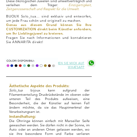
Diese ökologischen Juwelen sind umweltverträglich und
verleihen dem Träger:
Einzigartigkeit,
Zeitgenossenschaft und Respekt für die Umwelt.
BIJOUX Solo_tua… sind exklusiv und entworfen,
um jede Frau schön und originell zu machen.
Genau aus diesem Grund können Sie Ihre
CUSTOMIZATION direkt beim Künstler anfordern,
um Ihr Lieblingsjuwel zu kreieren.
Fragen Sie nach Informationen und kontaktieren
Sie ANNARITA direkt!
KONTAKTIEREN SIE MICH AUF
WHATSAPP
Ästhetische Aspekte des Produkts:
Solo_tua
bijoux kann aufgrund der
Filamentverteilung Druckrückstände im oberen oder
unteren Teil des Produkts aufweisen, eine
Besonderheit, die der Künstler auf keinen Fall
ändern möchte, da sie das Hauptmerkmal der
Verarbeitungsart ist.
Instandhaltung:
Die Ohrringe können einfach mit Marseiller Seife
gewaschen werden. Sie dürfen nicht in der Sonne, im
Auto oder an anderen Orten gelassen werden, wo
sie ihre besondere Form und Farbe verlieren